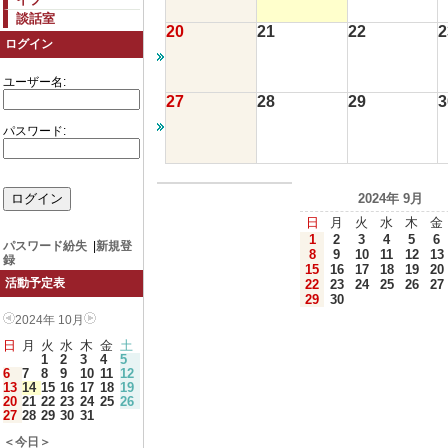
談話室
20
21
22
2
ログイン
ユーザー名:
27
28
29
3
パスワード:
2024年 9月
日
月
火
水
木
金
1
2
3
4
5
6
パスワード紛失
|
新規登
8
9
10
11
12
13
録
15
16
17
18
19
20
活動予定表
22
23
24
25
26
27
29
30
2024年 10月
日
月
火
水
木
金
土
1
2
3
4
5
6
7
8
9
10
11
12
13
14
15
16
17
18
19
20
21
22
23
24
25
26
27
28
29
30
31
＜今日＞