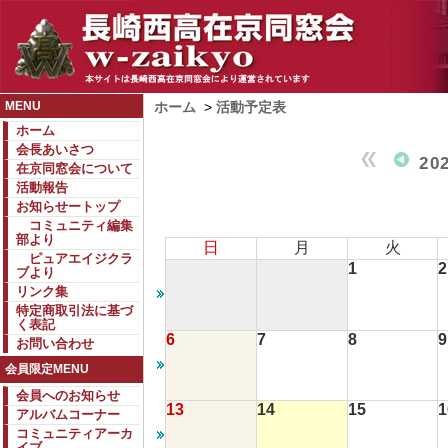
MENU
ホーム
>
活動予定表
ホーム
会長あいさつ
20
在京同窓会について
活動報告
お知らせートップ
コミュニティ編集
部より
日
月
火
ピュアエイジクラ
1
2
ブより
リンク集
特定商取引法に基づ
く表記
6
7
8
9
お問い合わせ
会員限定MENU
会員へのお知らせ
13
14
15
1
アルバムコーナー
コミュニティアーカ
イブ