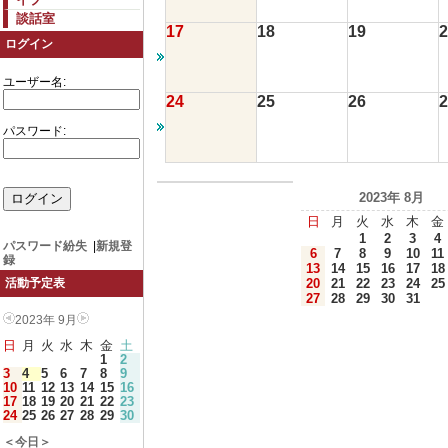
談話室
17
18
19
2
ログイン
ユーザー名:
24
25
26
2
パスワード:
2023年 8月
日
月
火
水
木
金
1
2
3
4
パスワード紛失
|
新規登
6
7
8
9
10
11
録
13
14
15
16
17
18
20
21
22
23
24
25
活動予定表
27
28
29
30
31
2023年 9月
日
月
火
水
木
金
土
1
2
3
4
5
6
7
8
9
10
11
12
13
14
15
16
17
18
19
20
21
22
23
24
25
26
27
28
29
30
＜今日＞