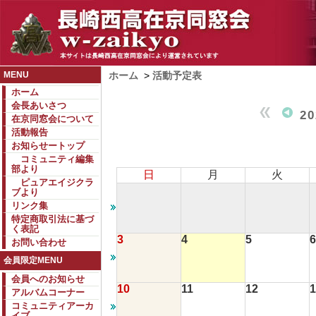
MENU
ホーム
>
活動予定表
ホーム
会長あいさつ
2
在京同窓会について
活動報告
お知らせートップ
コミュニティ編集
部より
日
月
火
ピュアエイジクラ
ブより
リンク集
特定商取引法に基づ
く表記
3
4
5
6
お問い合わせ
会員限定MENU
会員へのお知らせ
10
11
12
1
アルバムコーナー
コミュニティアーカ
イブ