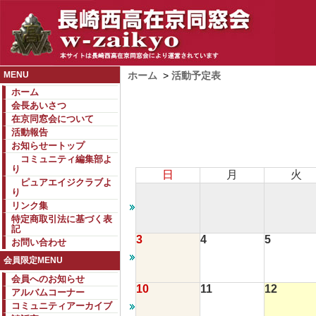
MENU
ホーム
>
活動予定表
ホーム
会長あいさつ
在京同窓会について
活動報告
お知らせートップ
コミュニティ編集部よ
り
日
月
火
ピュアエイジクラブよ
り
リンク集
特定商取引法に基づく表
記
3
4
5
お問い合わせ
会員限定MENU
会員へのお知らせ
10
11
12
アルバムコーナー
コミュニティアーカイブ