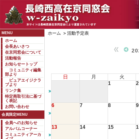
MENU
ホーム
>
活動予定表
ホーム
会長あいさつ
2
在京同窓会について
活動報告
お知らせートップ
コミュニティ編集
部より
日
月
火
ピュアエイジクラ
1
2
ブより
リンク集
特定商取引法に基づ
く表記
6
7
8
9
お問い合わせ
会員限定MENU
会員へのお知らせ
13
14
15
1
アルバムコーナー
コミュニティアーカ
イブ