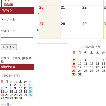
談話室
20
21
22
2
ログイン
ユーザー名:
27
28
29
3
パスワード:
2023年 7月
日
月
火
水
木
金
パスワード紛失
|
新規登
2
3
4
5
6
7
録
9
10
11
12
13
14
活動予定表
16
17
18
19
20
21
23
24
25
26
27
28
30
31
2023年 8月
日
月
火
水
木
金
土
1
2
3
4
5
6
7
8
9
10
11
12
13
14
15
16
17
18
19
20
21
22
23
24
25
26
27
28
29
30
31
＜今日＞