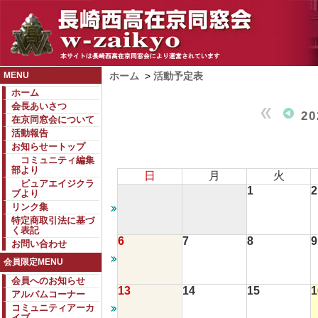
MENU
ホーム
>
活動予定表
ホーム
会長あいさつ
2
在京同窓会について
活動報告
お知らせートップ
コミュニティ編集
部より
日
月
火
ピュアエイジクラ
1
2
ブより
リンク集
特定商取引法に基づ
く表記
6
7
8
9
お問い合わせ
会員限定MENU
会員へのお知らせ
13
14
15
1
アルバムコーナー
コミュニティアーカ
イブ