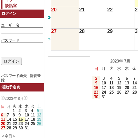
談話室
20
21
22
2
ログイン
ユーザー名:
27
28
29
3
パスワード:
2023年 7月
日
月
火
水
木
金
パスワード紛失
|
新規登
2
3
4
5
6
7
録
9
10
11
12
13
14
活動予定表
16
17
18
19
20
21
23
24
25
26
27
28
30
31
2023年 8月
日
月
火
水
木
金
土
1
2
3
4
5
6
7
8
9
10
11
12
13
14
15
16
17
18
19
20
21
22
23
24
25
26
27
28
29
30
31
＜今日＞