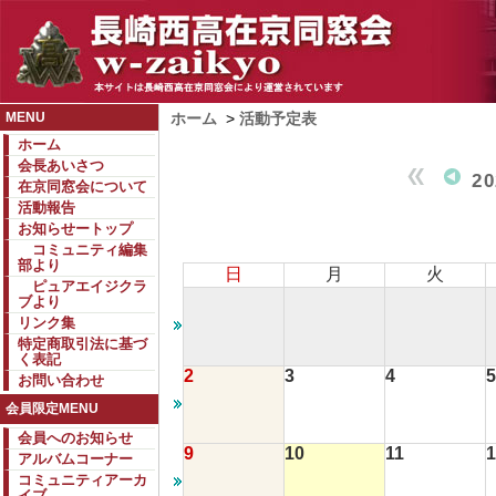
MENU
ホーム
>
活動予定表
ホーム
会長あいさつ
2
在京同窓会について
活動報告
お知らせートップ
コミュニティ編集
部より
日
月
火
ピュアエイジクラ
ブより
リンク集
特定商取引法に基づ
く表記
2
3
4
5
お問い合わせ
会員限定MENU
会員へのお知らせ
9
10
11
1
アルバムコーナー
コミュニティアーカ
イブ