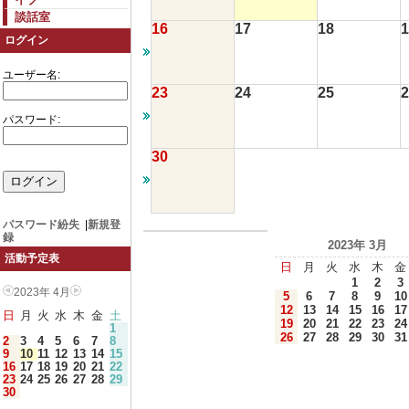
談話室
16
17
18
1
ログイン
ユーザー名:
23
24
25
2
パスワード:
30
パスワード紛失
|
新規登
録
2023年 3月
活動予定表
日
月
火
水
木
金
1
2
3
2023年 4月
5
6
7
8
9
10
12
13
14
15
16
17
日
月
火
水
木
金
土
19
20
21
22
23
24
1
26
27
28
29
30
31
2
3
4
5
6
7
8
9
10
11
12
13
14
15
16
17
18
19
20
21
22
23
24
25
26
27
28
29
30