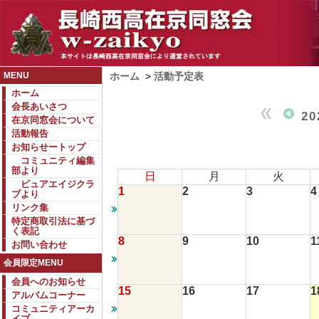
MENU
ホーム
>
活動予定表
ホーム
会長あいさつ
2
在京同窓会について
活動報告
お知らせートップ
コミュニティ編集
部より
日
月
火
ピュアエイジクラ
1
2
3
4
ブより
リンク集
特定商取引法に基づ
く表記
8
9
10
1
お問い合わせ
会員限定MENU
会員へのお知らせ
15
16
17
1
アルバムコーナー
コミュニティアーカ
イブ