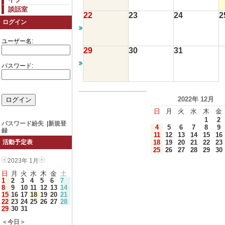
談話室
22
23
24
2
ログイン
ユーザー名:
29
30
31
パスワード:
2022年 12月
日
月
火
水
木
金
1
2
パスワード紛失
|
新規登
4
5
6
7
8
9
録
11
12
13
14
15
16
18
19
20
21
22
23
活動予定表
25
26
27
28
29
30
2023年 1月
日
月
火
水
木
金
土
1
2
3
4
5
6
7
8
9
10
11
12
13
14
15
16
17
18
19
20
21
22
23
24
25
26
27
28
29
30
31
＜今日＞