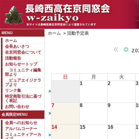
MENU
ホーム
>
活動予定表
ホーム
会長あいさつ
2
在京同窓会について
活動報告
お知らせートップ
コミュニティ編集
部より
日
月
火
ピュアエイジクラ
1
2
3
ブより
リンク集
特定商取引法に基づ
く表記
7
8
9
1
お問い合わせ
会員限定MENU
会員へのお知らせ
14
15
16
1
アルバムコーナー
コミュニティアーカ
イブ