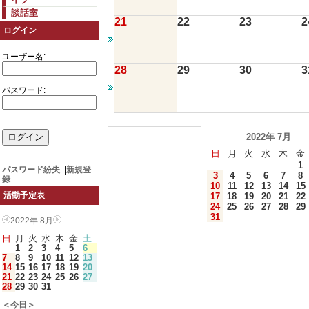
談話室
21
22
23
2
ログイン
ユーザー名:
28
29
30
3
パスワード:
2022年 7月
日
月
火
水
木
金
1
パスワード紛失
|
新規登
3
4
5
6
7
8
録
10
11
12
13
14
15
活動予定表
17
18
19
20
21
22
24
25
26
27
28
29
31
2022年 8月
日
月
火
水
木
金
土
1
2
3
4
5
6
7
8
9
10
11
12
13
14
15
16
17
18
19
20
21
22
23
24
25
26
27
28
29
30
31
＜今日＞