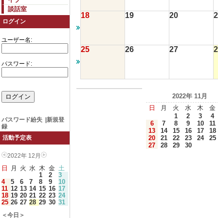
談話室
18
19
20
2
ログイン
ユーザー名:
25
26
27
2
パスワード:
2022年 11月
日
月
火
水
木
金
1
2
3
4
パスワード紛失
|
新規登
6
7
8
9
10
11
録
13
14
15
16
17
18
20
21
22
23
24
25
活動予定表
27
28
29
30
2022年 12月
日
月
火
水
木
金
土
1
2
3
4
5
6
7
8
9
10
11
12
13
14
15
16
17
18
19
20
21
22
23
24
25
26
27
28
29
30
31
＜今日＞