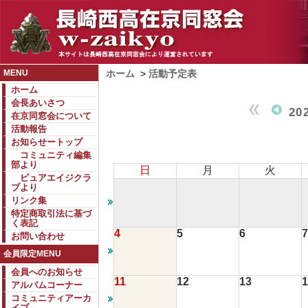
MENU
ホーム
>
活動予定表
ホーム
会長あいさつ
20
在京同窓会について
活動報告
お知らせートップ
コミュニティ編集
部より
日
月
火
ピュアエイジクラ
ブより
リンク集
特定商取引法に基づ
く表記
4
5
6
7
お問い合わせ
会員限定MENU
会員へのお知らせ
11
12
13
1
アルバムコーナー
コミュニティアーカ
イブ