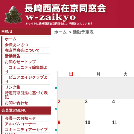
MENU
ホーム
>
活動予定表
ホーム
会長あいさつ
在京同窓会について
活動報告
お知らせートップ
コミュニティ編集部よ
り
日
月
火
ピュアエイジクラブよ
り
リンク集
特定商取引法に基づく表
記
2
3
4
お問い合わせ
会員限定MENU
会員へのお知らせ
9
10
11
アルバムコーナー
コミュニティアーカイブ