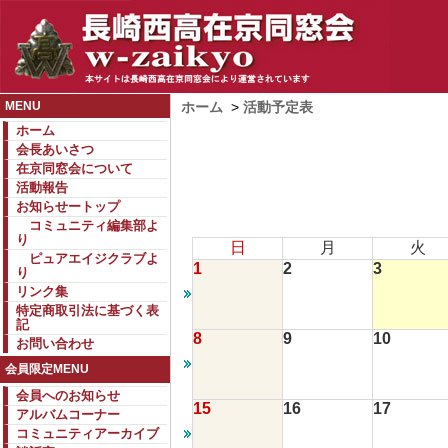
MENU
ホーム
>
活動予定表
ホーム
会長あいさつ
在京同窓会について
活動報告
お知らせートップ
コミュニティ編集部よ
り
日
月
火
ピュアエイジクラブよ
1
2
3
り
リンク集
特定商取引法に基づく表
記
8
9
10
お問い合わせ
会員限定MENU
会員へのお知らせ
15
16
17
アルバムコーナー
コミュニティアーカイブ