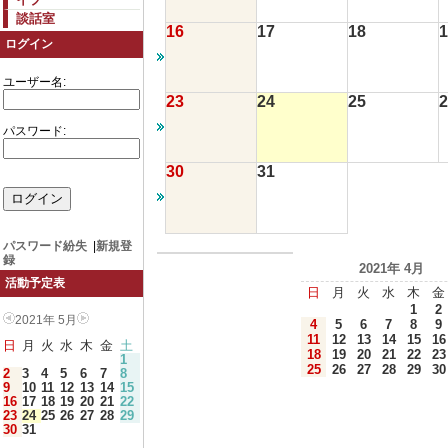
談話室
16
17
18
1
ログイン
ユーザー名:
23
24
25
2
パスワード:
30
31
パスワード紛失
|
新規登
録
2021年 4月
活動予定表
日
月
火
水
木
金
1
2
2021年 5月
4
5
6
7
8
9
11
12
13
14
15
16
日
月
火
水
木
金
土
18
19
20
21
22
23
1
25
26
27
28
29
30
2
3
4
5
6
7
8
9
10
11
12
13
14
15
16
17
18
19
20
21
22
23
24
25
26
27
28
29
30
31