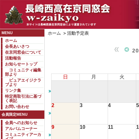
MENU
ホーム
>
活動予定表
ホーム
会長あいさつ
2
在京同窓会について
活動報告
お知らせートップ
コミュニティ編集
部より
日
月
火
ピュアエイジクラ
ブより
リンク集
特定商取引法に基づ
く表記
2
3
4
5
お問い合わせ
会員限定MENU
会員へのお知らせ
9
10
11
1
アルバムコーナー
コミュニティアーカ
イブ