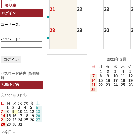
談話室
21
22
23
2
ログイン
ユーザー名:
28
29
30
3
パスワード:
2021年 2月
日
月
火
水
木
金
1
2
3
4
5
パスワード紛失
|
新規登
7
8
9
10
11
12
録
14
15
16
17
18
19
活動予定表
21
22
23
24
25
26
28
2021年 3月
日
月
火
水
木
金
土
1
2
3
4
5
6
7
8
9
10
11
12
13
14
15
16
17
18
19
20
21
22
23
24
25
26
27
28
29
30
31
＜今日＞