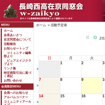
MENU
ホーム
>
活動予定表
ホーム
会長あいさつ
2
在京同窓会について
活動報告
お知らせートップ
コミュニティ編集
部より
日
月
火
ピュアエイジクラ
1
2
3
ブより
リンク集
特定商取引法に基づ
く表記
7
8
9
1
お問い合わせ
会員限定MENU
会員へのお知らせ
14
15
16
1
アルバムコーナー
コミュニティアーカ
イブ