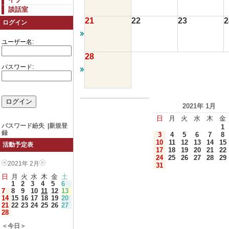
談話室
21
22
23
2
ログイン
ユーザー名:
28
パスワード:
2021年 1月
日
月
火
水
木
金
パスワード紛失
|
新規登
1
録
3
4
5
6
7
8
10
11
12
13
14
15
活動予定表
17
18
19
20
21
22
24
25
26
27
28
29
2021年 2月
31
日
月
火
水
木
金
土
1
2
3
4
5
6
7
8
9
10
11
12
13
14
15
16
17
18
19
20
21
22
23
24
25
26
27
28
＜今日＞