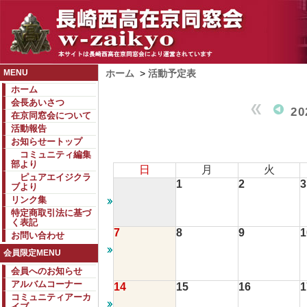
MENU
ホーム
>
活動予定表
ホーム
会長あいさつ
2
在京同窓会について
活動報告
お知らせートップ
コミュニティ編集
部より
日
月
火
ピュアエイジクラ
1
2
3
ブより
リンク集
特定商取引法に基づ
く表記
7
8
9
1
お問い合わせ
会員限定MENU
会員へのお知らせ
アルバムコーナー
14
15
16
1
コミュニティアーカ
イブ