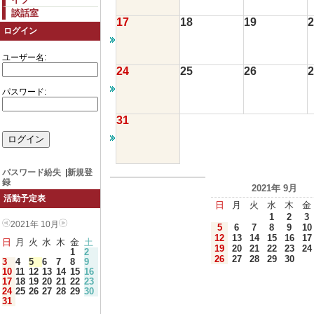
談話室
17
18
19
2
ログイン
ユーザー名:
24
25
26
2
パスワード:
31
パスワード紛失
|
新規登
録
2021年 9月
活動予定表
日
月
火
水
木
金
1
2
3
2021年 10月
5
6
7
8
9
10
12
13
14
15
16
17
日
月
火
水
木
金
土
19
20
21
22
23
24
1
2
26
27
28
29
30
3
4
5
6
7
8
9
10
11
12
13
14
15
16
17
18
19
20
21
22
23
24
25
26
27
28
29
30
31