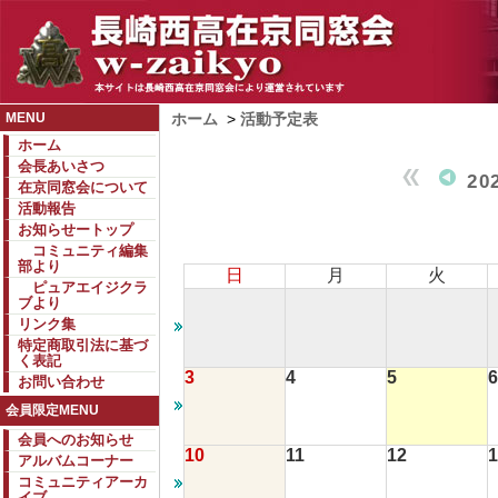
MENU
ホーム
>
活動予定表
ホーム
会長あいさつ
20
在京同窓会について
活動報告
お知らせートップ
コミュニティ編集
部より
日
月
火
ピュアエイジクラ
ブより
リンク集
特定商取引法に基づ
く表記
3
4
5
6
お問い合わせ
会員限定MENU
会員へのお知らせ
10
11
12
1
アルバムコーナー
コミュニティアーカ
イブ