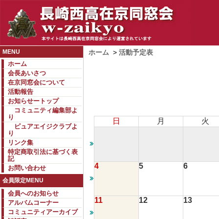
MENU
ホーム
>
活動予定表
ホーム
会長あいさつ
在京同窓会について
活動報告
お知らせートップ
コミュニティ編集部よ
り
日
月
火
ピュアエイジクラブよ
り
リンク集
特定商取引法に基づく表
記
4
5
6
お問い合わせ
会員限定MENU
会員へのお知らせ
11
12
13
アルバムコーナー
コミュニティアーカイブ