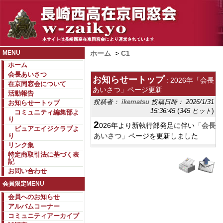
MENU
ホーム
>
C1
ホーム
会長あいさつ
お知らせートップ
: 2026年「会長
在京同窓会について
あいさつ」ページ更新
活動報告
投稿者：
ikematsu
投稿日時： 2026/1/31
お知らせートップ
(
)
15:36:45
345 ヒット
コミュニティ編集部よ
り
2
026年より新執行部発足に伴い「
会長
ピュアエイジクラブよ
り
あいさつ
」ページを更新しました
リンク集
特定商取引法に基づく表
記
お問い合わせ
会員限定MENU
会員へのお知らせ
アルバムコーナー
コミュニティアーカイブ