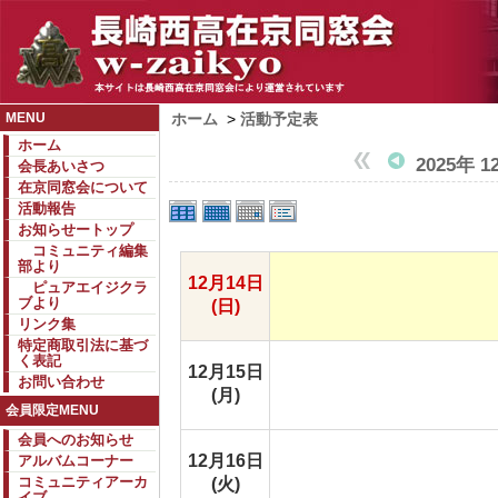
MENU
ホーム
>
活動予定表
ホーム
2025年 
会長あいさつ
在京同窓会について
活動報告
お知らせートップ
コミュニティ編集
部より
12月14日
ピュアエイジクラ
ブより
(日)
リンク集
特定商取引法に基づ
く表記
12月15日
お問い合わせ
(月)
会員限定MENU
会員へのお知らせ
12月16日
アルバムコーナー
コミュニティアーカ
(火)
イブ