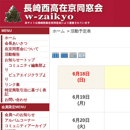
MENU
ホーム
>
活動予定表
ホーム
会長あいさつ
在京同窓会について
活動報告
お知らせートップ
コミュニティ編集部よ
り
6月18日
ピュアエイジクラブよ
り
(日)
リンク集
特定商取引法に基づく表
記
6月19日
お問い合わせ
(月)
会員限定MENU
会員へのお知らせ
6月20日
アルバムコーナー
コミュニティアーカイブ
(火)