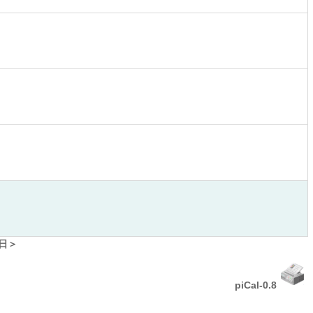
日＞
piCal-0.8