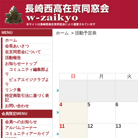
MENU
ホーム
>
活動予定表
ホーム
会長あいさつ
在京同窓会について
活動報告
お知らせートップ
コミュニティ編集部よ
り
日
月
火
ピュアエイジクラブよ
り
リンク集
特定商取引法に基づく表
記
4
5
6
お問い合わせ
会員限定MENU
会員へのお知らせ
11
12
13
アルバムコーナー
コミュニティアーカイブ