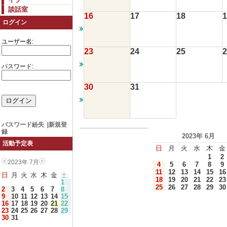
談話室
16
17
18
1
ログイン
ユーザー名:
23
24
25
2
パスワード:
30
31
パスワード紛失
|
新規登
録
2023年 6月
活動予定表
日
月
火
水
木
金
1
2
2023年 7月
4
5
6
7
8
9
11
12
13
14
15
16
日
月
火
水
木
金
土
18
19
20
21
22
23
1
25
26
27
28
29
30
2
3
4
5
6
7
8
9
10
11
12
13
14
15
16
17
18
19
20
21
22
23
24
25
26
27
28
29
30
31