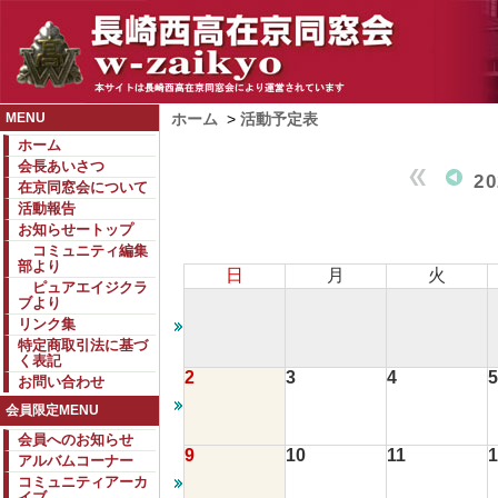
MENU
ホーム
>
活動予定表
ホーム
会長あいさつ
2
在京同窓会について
活動報告
お知らせートップ
コミュニティ編集
部より
日
月
火
ピュアエイジクラ
ブより
リンク集
特定商取引法に基づ
く表記
2
3
4
5
お問い合わせ
会員限定MENU
会員へのお知らせ
9
10
11
1
アルバムコーナー
コミュニティアーカ
イブ