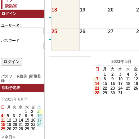
談話室
18
19
20
2
ログイン
ユーザー名:
25
26
27
2
パスワード:
2023年 5月
日
月
火
水
木
金
1
2
3
4
5
パスワード紛失
|
新規登
7
8
9
10
11
12
録
14
15
16
17
18
19
活動予定表
21
22
23
24
25
26
28
29
30
31
2023年 6月
日
月
火
水
木
金
土
1
2
3
4
5
6
7
8
9
10
11
12
13
14
15
16
17
18
19
20
21
22
23
24
25
26
27
28
29
30
＜今日＞