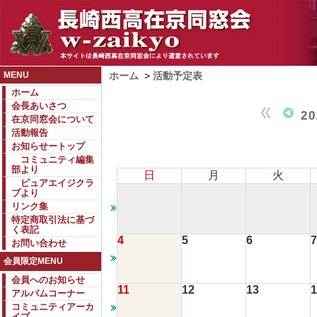
MENU
ホーム
>
活動予定表
ホーム
会長あいさつ
2
在京同窓会について
活動報告
お知らせートップ
コミュニティ編集
部より
日
月
火
ピュアエイジクラ
ブより
リンク集
特定商取引法に基づ
く表記
4
5
6
7
お問い合わせ
会員限定MENU
会員へのお知らせ
11
12
13
1
アルバムコーナー
コミュニティアーカ
イブ