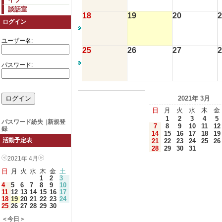
談話室
18
19
20
2
ログイン
ユーザー名:
25
26
27
2
パスワード:
2021年 3月
日
月
火
水
木
金
1
2
3
4
5
パスワード紛失
|
新規登
7
8
9
10
11
12
録
14
15
16
17
18
19
活動予定表
21
22
23
24
25
26
28
29
30
31
2021年 4月
日
月
火
水
木
金
土
1
2
3
4
5
6
7
8
9
10
11
12
13
14
15
16
17
18
19
20
21
22
23
24
25
26
27
28
29
30
＜今日＞