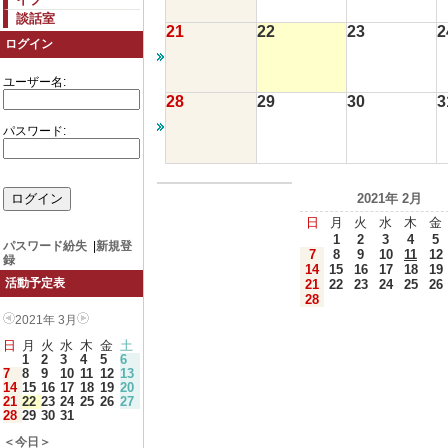
談話室
21
22
23
2
ログイン
ユーザー名:
28
29
30
3
パスワード:
2021年 2月
日
月
火
水
木
金
1
2
3
4
5
パスワード紛失
|
新規登
7
8
9
10
11
12
録
14
15
16
17
18
19
活動予定表
21
22
23
24
25
26
28
2021年 3月
日
月
火
水
木
金
土
1
2
3
4
5
6
7
8
9
10
11
12
13
14
15
16
17
18
19
20
21
22
23
24
25
26
27
28
29
30
31
＜今日＞