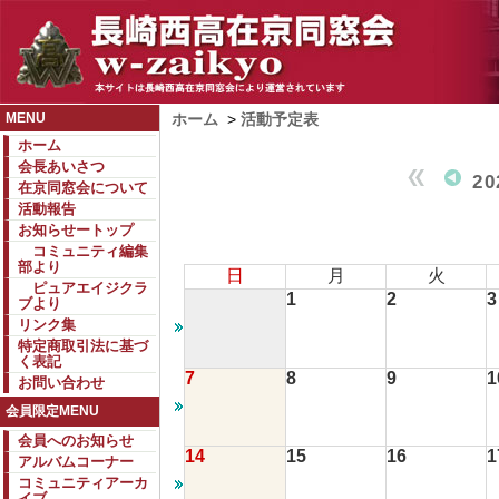
MENU
ホーム
>
活動予定表
ホーム
会長あいさつ
2
在京同窓会について
活動報告
お知らせートップ
コミュニティ編集
部より
日
月
火
ピュアエイジクラ
1
2
3
ブより
リンク集
特定商取引法に基づ
く表記
7
8
9
1
お問い合わせ
会員限定MENU
会員へのお知らせ
14
15
16
1
アルバムコーナー
コミュニティアーカ
イブ