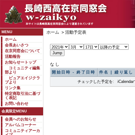
MENU
ホーム
>
活動予定表
ホーム
会長あいさつ
在京同窓会について
活動報告
お知らせートップ
なし
コミュニティ編集
部より
開始日時 - 終了日時
件名 | 繰り返し
ピュアエイジクラ
チェックした予定を: iCalend
ブより
リンク集
特定商取引法に基づ
く表記
お問い合わせ
会員限定MENU
会員へのお知らせ
アルバムコーナー
コミュニティアーカ
イブ