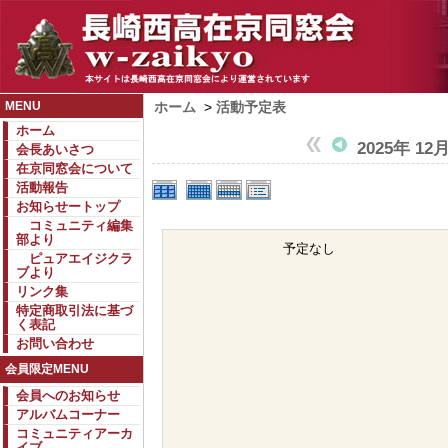
MENU
ホーム
>
活動予定表
ホーム
2025年 12
会長あいさつ
在京同窓会について
活動報告
お知らせートップ
コミュニティ編集
部より
予定なし
ピュアエイジクラ
ブより
リンク集
特定商取引法に基づ
く表記
お問い合わせ
会員限定MENU
会員へのお知らせ
アルバムコーナー
コミュニティアーカ
イブ