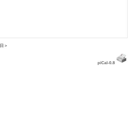
日＞
piCal-0.8