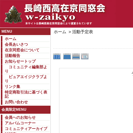
MENU
ホーム
>
活動予定表
ホーム
会長あいさつ
在京同窓会について
活動報告
お知らせートップ
コミュニティ編集部よ
り
ピュアエイジクラブよ
り
リンク集
特定商取引法に基づく表
記
お問い合わせ
会員限定MENU
会員へのお知らせ
アルバムコーナー
コミュニティアーカイブ