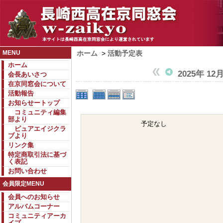
MENU
ホーム
>
活動予定表
ホーム
2025年 12
会長あいさつ
在京同窓会について
活動報告
お知らせートップ
コミュニティ編集
部より
予定なし
ピュアエイジクラ
ブより
リンク集
特定商取引法に基づ
く表記
お問い合わせ
会員限定MENU
会員へのお知らせ
アルバムコーナー
コミュニティアーカ
イブ