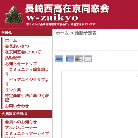
MENU
ホーム
>
活動予定表
ホーム
会長あいさつ
在京同窓会について
活動報告
お知らせートップ
コミュニティ編集部よ
り
ピュアエイジクラブよ
り
リンク集
特定商取引法に基づく表
記
お問い合わせ
会員限定MENU
会員へのお知らせ
アルバムコーナー
コミュニティアーカイブ