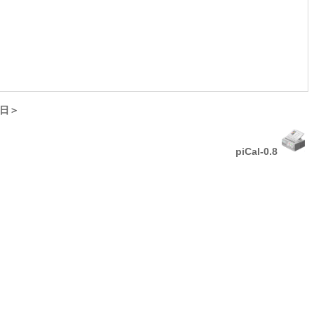
日＞
piCal-0.8