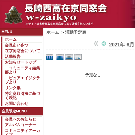
MENU
ホーム
>
活動予定表
ホーム
2021年 6月
会長あいさつ
在京同窓会について
活動報告
お知らせートップ
コミュニティ編集
部より
予定なし
ピュアエイジクラ
ブより
リンク集
特定商取引法に基づ
く表記
お問い合わせ
会員限定MENU
会員へのお知らせ
アルバムコーナー
コミュニティアーカ
イブ