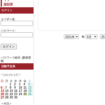
談話室
ログイン
ユーザー名:
パスワード:
年
パスワード紛失
|
新規登
録
活動予定表
2021年 6月
日
月
火
水
木
金
土
1
2
3
4
5
6
7
8
9
10
11
12
13
14
15
16
17
18
19
20
21
22
23
24
25
26
27
28
29
30
＜今日＞