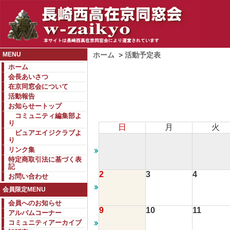
MENU
ホーム
>
活動予定表
ホーム
会長あいさつ
在京同窓会について
活動報告
お知らせートップ
コミュニティ編集部よ
り
日
月
火
ピュアエイジクラブよ
り
リンク集
特定商取引法に基づく表
記
2
3
4
お問い合わせ
会員限定MENU
会員へのお知らせ
9
10
11
アルバムコーナー
コミュニティアーカイブ