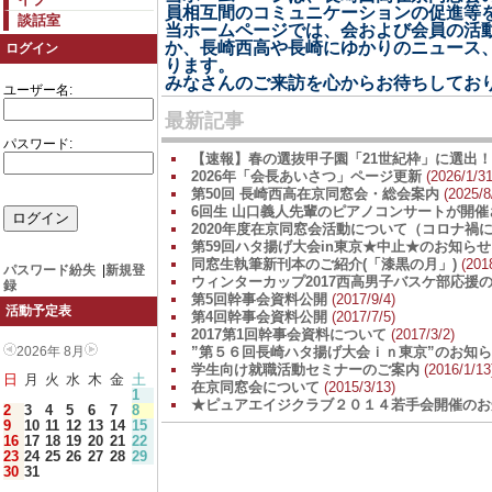
員相互間のコミュニケーションの促進等
談話室
当ホームページでは、会および会員の活
か、長崎西高や長崎にゆかりのニュース
ログイン
ります。
みなさんのご来訪を心からお待ちしてお
ユーザー名:
最新記事
パスワード:
【速報】春の選抜甲子園「21世紀枠」に選出！（
2026年「会長あいさつ」ページ更新
(2026/1/31
第50回 長崎西高在京同窓会・総会案内
(2025/8
6回生 山口義人先輩のピアノコンサートが開催
2020年度在京同窓会活動について（コロナ禍
第59回ハタ揚げ大会in東京★中止★のお知らせ
同窓生執筆新刊本のご紹介(「漆黒の月」)
(2018
パスワード紛失
|
新規登
ウィンターカップ2017西高男子バスケ部応援のお願
録
第5回幹事会資料公開
(2017/9/4)
活動予定表
第4回幹事会資料公開
(2017/7/5)
2017第1回幹事会資料について
(2017/3/2)
2026年 8月
”第５６回長崎ハタ揚げ大会ｉｎ東京”のお知
学生向け就職活動セミナーのご案内
(2016/1/13
日
月
火
水
木
金
土
在京同窓会について
(2015/3/13)
1
★ピュアエイジクラブ２０１４若手会開催のお
2
3
4
5
6
7
8
9
10
11
12
13
14
15
16
17
18
19
20
21
22
23
24
25
26
27
28
29
30
31