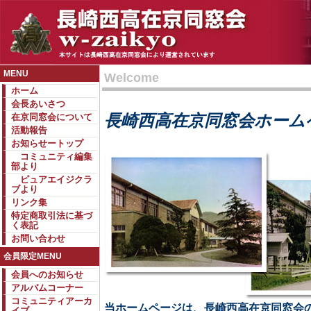
MENU
Welcome
ホーム
会長あいさつ
長崎西高在京同窓会ホーム
在京同窓会について
活動報告
お知らせートップ
コミュニティ編集
部より
ピュアエイジクラ
ブより
リンク集
特定商取引法に基づ
く表記
お問い合わせ
会員限定MENU
会員へのお知らせ
アルバムコーナー
コミュニティアーカ
当ホームページは、長崎西高在京同窓会
イブ